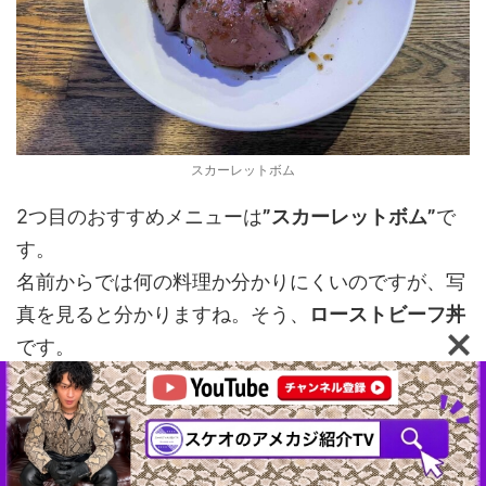
スカーレットボム
2つ目のおすすめメニューは
”スカーレットボム”
で
す。
名前からでは何の料理か分かりにくいのですが、写
真を見ると分かりますね。そう、
ローストビーフ丼
です。
肉厚のローストビーフと旨さを引き上げるタレ。そ
して玉子の黄身がまろやかな味わい。
量はロコモコに比べると少なめなので、サイドメニ