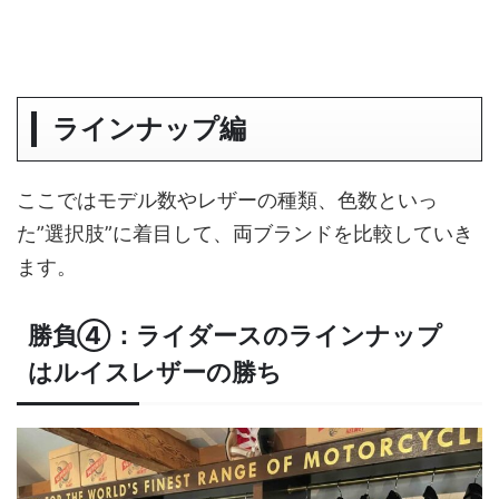
ラインナップ編
ここではモデル数やレザーの種類、色数といっ
た”選択肢”に着目して、両ブランドを比較していき
ます。
勝負④：ライダースのラインナップ
はルイスレザーの勝ち