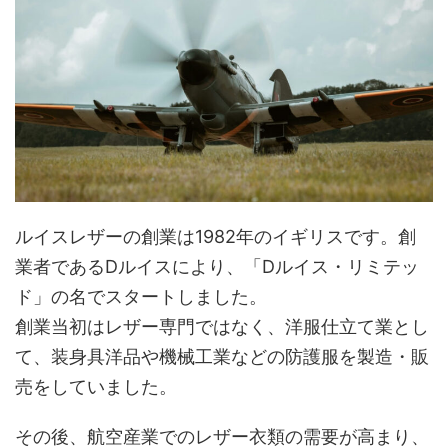
ルイスレザーの創業は1982年のイギリスです。創
業者であるDルイスにより、「Dルイス・リミテッ
ド」の名でスタートしました。
創業当初はレザー専門ではなく、洋服仕立て業とし
て、装身具洋品や機械工業などの防護服を製造・販
売をしていました。
その後、航空産業でのレザー衣類の需要が高まり、