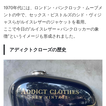
1970年代には、ロンドン・パンクロック・ムーブメ
ントの中で、セックス・ピストルズのシド・ヴィジ
ャスらがルイスレザーのジャケットを着用。
ここで今日の”ルイスレザー＝パンクロッカーの象
徴”というイメージも形成されました。
アディクトクローズの歴史