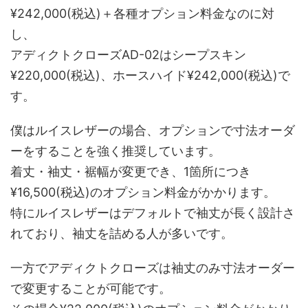
¥242,000(税込)＋各種オプション料金なのに対
し、
アディクトクローズAD-02はシープスキン
¥220,000(税込)、ホースハイド¥242,000(税込)で
す。
僕はルイスレザーの場合、オプションで寸法オーダ
ーをすることを強く推奨しています。
着丈・袖丈・裾幅が変更でき、1箇所につき
¥16,500(税込)のオプション料金がかかります。
特にルイスレザーはデフォルトで袖丈が長く設計さ
れており、袖丈を詰める人が多いです。
一方でアディクトクローズは袖丈のみ寸法オーダー
で変更することが可能です。