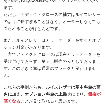
その場合¥22,000(税込)のオプション料金がかかり
ます。
ただし、アディクトクローズの袖丈はルイスレザー
のように長すぎることはなく、オーダーしなくても
着られることがほとんどです。
また、ルイスレザーはカラーオーダーをするとオプ
ション料金がかかります。
一方でアディクトクローズは現在カラーオーダーを
受け付けておらず、吊るし販売のみとしておりま
す。このとき金額は通常のブラックと変わりませ
ん。
これらの事例からも、
ルイスレザーは基本料金の高
さに加え、オプション料金の上乗せ
により、
価格が
高くなる
ことが見て取れると思います。