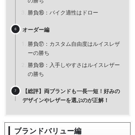
の勝ち
勝負⑯：バイク適性はドロー
オーダー編
勝負⑰：カスタム自由度はルイスレザ
ーの勝ち
勝負⑱：入手しやすさはルイスレザー
の勝ち
【総評】両ブランドも一長一短！好みの
デザインやレザーを選ぶのが正解！
ブランドバリュー編