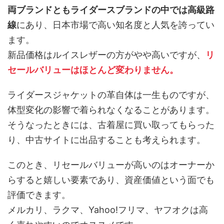
両ブランドともライダースブランドの中では高級路
線
にあり、日本市場で高い知名度と人気を誇ってい
ます。
新品価格はルイスレザーの方がやや高いですが、
リ
セールバリューはほとんど変わりません。
ライダースジャケットの革自体は一生ものですが、
体型変化の影響で着られなくなることがあります。
そうなったときには、古着屋に買い取ってもらった
り、中古サイトに出品することも考えられます。
このとき、リセールバリューが高いのはオーナーか
らすると嬉しい要素であり、資産価値という面でも
評価できます。
メルカリ、ラクマ、Yahoo!フリマ、ヤフオクは高