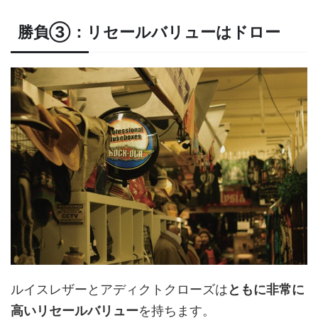
勝負③：リセールバリューはドロー
ルイスレザーとアディクトクローズは
ともに非常に
高いリセールバリュー
を持ちます。