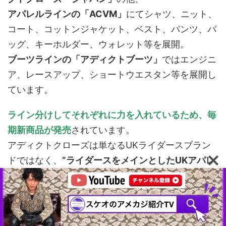
アパレルラインの「ACVM」
にてシャツ、ニット、
コート、コットンジャケット、ベスト、パンツ、バ
ッグ、キーホルダー、ウォレット等を展開。
ブーツラインの「アディクトブーツ」
ではエンジニ
ア、レースアップ、ショートウエスタン等を展開し
ています。
ライン分けしてそれぞれに力を入れているため、毎
期新商品が発売
されています。
アディクトクローズは単なるUKライダースブラン
ドではなく、
”ライダースをメインとしたUKアパレ
ルブランド”
と捉えるのが正しいかもしれません。
僕が特に気に入っているのがライダースに合わせて
着ることを前提とした
ニット
、
コート、ベスト
。