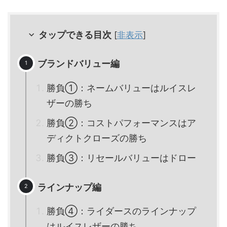
タップできる目次
[
非表示
]
ブランドバリュー編
勝負①：ネームバリューはルイスレ
ザーの勝ち
勝負②：コストパフォーマンスはア
ディクトクローズの勝ち
勝負③：リセールバリューはドロー
ラインナップ編
勝負④：ライダースのラインナップ
はルイスレザーの勝ち