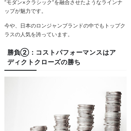
”モダン×クラシック”を融合させたようなラインナ
ップが魅力です。
今や、日本のロンジャンブランドの中でもトップク
ラスの人気を誇っています。
勝負②：コストパフォーマンスはア
ディクトクローズの勝ち